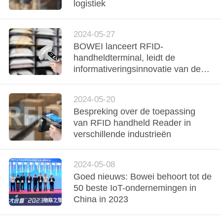
logistiek
FABRIEKSREIS
2024-05-27
BOWEI lanceert RFID-
KWALITEITSCONTROLE
handheldterminal, leidt de
informativeringsinnovatie van de
CONTACTEER
wasindustrie
ONS
2024-05-20
Bespreking over de toepassing
van RFID handheld Reader in
NIEUWS
verschillende industrieën
ALLE
2024-05-08
GEVALLEN
Goed nieuws: Bowei behoort tot de
50 beste IoT-ondernemingen in
China in 2023
VERZOEK