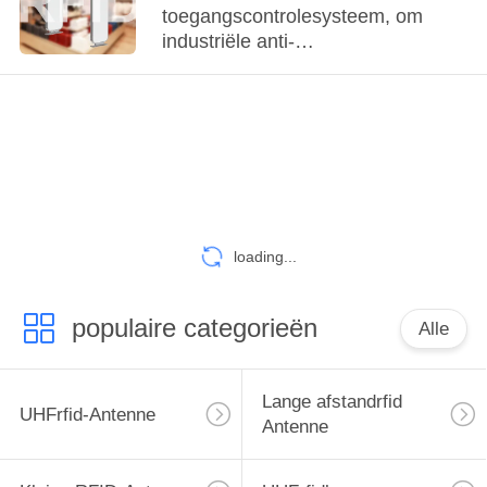
toegangscontrolesysteem, om
industriële anti-
diefstaltoepassingen te bereiken
met geen fouten
loading...
populaire categorieën
Alle
Lange afstandrfid
UHFrfid-Antenne
Antenne