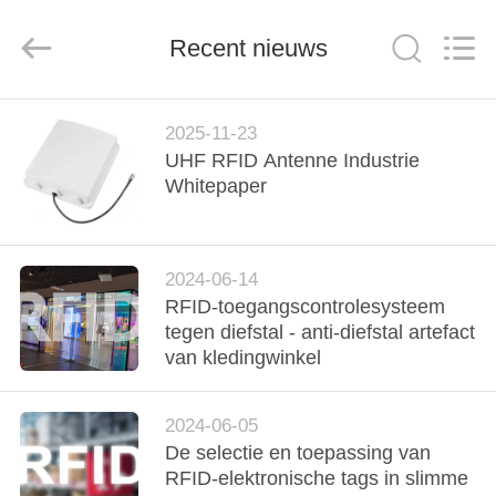
Bowei
RFID
Technology
Recent nieuws
Co.,LTD..
All
Rights
Reserved.
HUIS
2025-11-23
UHF RFID Antenne Industrie
PRODUCTEN
Whitepaper
VIDEOS
2024-06-14
RFID-toegangscontrolesysteem
VR-
tegen diefstal - anti-diefstal artefact
SHOW
van kledingwinkel
ONGEVEER
2024-06-05
De selectie en toepassing van
ONS
RFID-elektronische tags in slimme