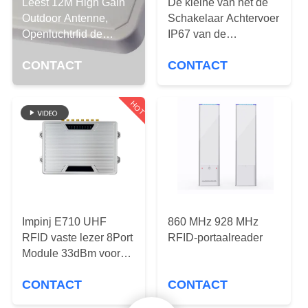
Leest 12M High Gain
De kleine van het de
Outdoor Antenne,
Schakelaar Achtervoer
FABRIEKSREIS
Openluchtrfid de
IP67 van de
Antennegrootte
Grootte6dbic UHFrfid
CONTACT
CONTACT
KWALITEITSCONTROLE
258*258*36mm van
Antenne Frequentie
9dBic
860-960MHz
HOT
CONTACTEER
ONS
NIEUWS
ALLE
Impinj E710 UHF
860 MHz 928 MHz
RFID vaste lezer 8Port
RFID-portaalreader
GEVALLEN
Module 33dBm voor
het volgen van
VERZOEK
CONTACT
CONTACT
vrachtoverdracht