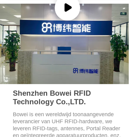
OM
EEN
CITAAT
SITEMAP
PRIVACYBELEID
Shenzhen Bowei RFID
Technology Co.,LTD.
Bowei is een wereldwijd toonaangevende
leverancier van UHF RFID-hardware, we
leveren RFID-tags, antennes, Portal Reader
en geïntegreerde apparatuurproducten. enz.