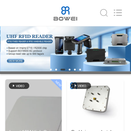
Bowei
RFID
Technology
Co.,LTD..
All
Rights
Reserved.
HUIS
PRODUCTEN
VIDEOS
NEW
VR-
SHOW
ONGEVEER
ONS