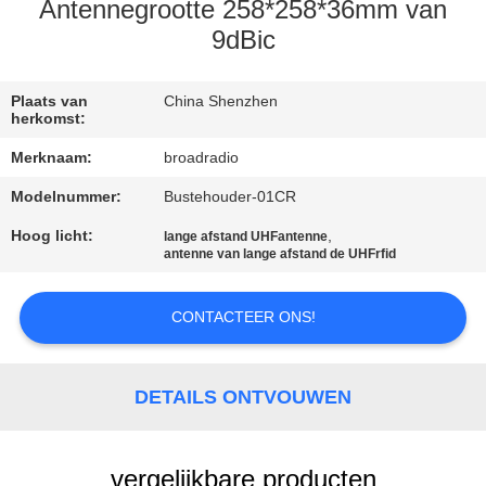
Antennegrootte 258*258*36mm van
FABRIEKSREIS
9dBic
KWALITEITSCONTROLE
Plaats van
China Shenzhen
herkomst:
Merknaam:
broadradio
CONTACTEER
Modelnummer:
Bustehouder-01CR
ONS
Hoog licht:
,
lange afstand UHFantenne
antenne van lange afstand de UHFrfid
NIEUWS
CONTACTEER ONS!
ALLE
GEVALLEN
DETAILS ONTVOUWEN
VERZOEK
vergelijkbare producten