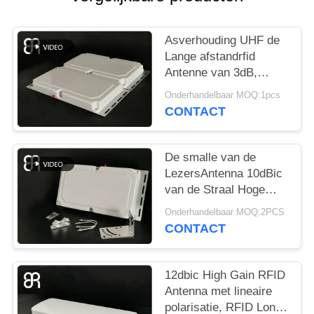
OM
EEN
Asverhouding UHF de
CITAAT
Lange afstandrfid
Antenne van 3dB,
SITEMAP
Cirkelpolarisatierfid
Onderhandelbaar MOQ:1pcs
Antenne
CONTACT
PRIVACYBELEID
De smalle van de
LezersAntenna 10dBic
van de Straal Hoge
Aanwinst RFID Poort
Onderhandelbaar MOQ:2PCS
Cirkelpolarisatie
CONTACT
12dbic High Gain RFID
Antenna met lineaire
polarisatie, RFID Long