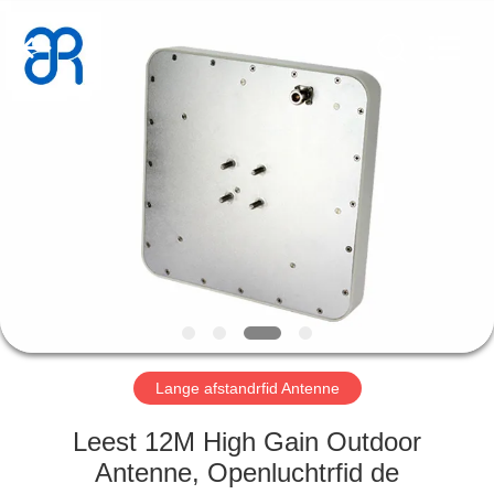
Bowei
RFID
Technology
Co.,LTD..
All
Rights
Reserved.
HUIS
PRODUCTEN
VIDEOS
VR-
SHOW
Lange afstandrfid Antenne
ONGEVEER
Leest 12M High Gain Outdoor
ONS
Antenne, Openluchtrfid de