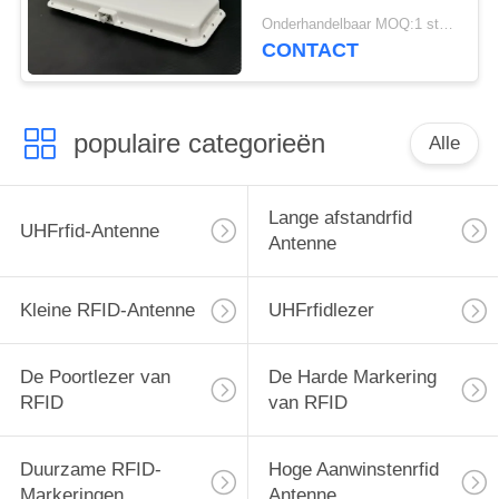
Range Antenna 15-20m
Onderhandelbaar MOQ:1 stuks
voor voertuigbeheer
CONTACT
populaire categorieën
Alle
Lange afstandrfid
UHFrfid-Antenne
Antenne
Kleine RFID-Antenne
UHFrfidlezer
De Poortlezer van
De Harde Markering
RFID
van RFID
Duurzame RFID-
Hoge Aanwinstenrfid
Markeringen
Antenne