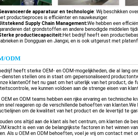
Geavanceerde apparatuur en technologie
: Wij beschikken ov
het productieproces is efficiënter en nauwkeuriger.
Uitstekend Supply Chain Management:
We hebben een efficië
garanderen dat grondstoffen en andere benodigde middelen tijdig
Sterke productiecapaciteit:
Het bedrijf heeft een productieba
fabrieken in Dongguan en Jiangxi, en is ook uitgerust met platen
M/ODM
edrijf heeft sterke OEM- en ODM-mogelijkheden, die al lang ons
diensten stellen ons in staat om gepersonaliseerd productontw
nze klantenOf het nu gaat om het uiterlijk van het product, de 
teitscontrole, we kunnen voldoen aan de strenge eisen van klan
 OEM en ODM teams hebben een rijke ervaring en technische kra
en snel reageren op de verschillende behoeften van klanten.W
ctielijnen om de kwaliteit van het product en de levertijd te ga
uden ons altijd aan de klant als het centrum, om klanten de be
DM kracht is een van de belangrijkste factoren in het winnen v
en. Als u OEM en ODM behoeften, voel je vrij om contact met ons