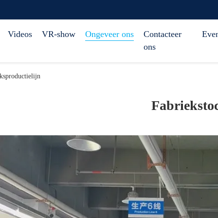
Videos
VR-show
Ongeveer ons
Contacteer
Eve
ons
sproductielijn
Fabrieksto