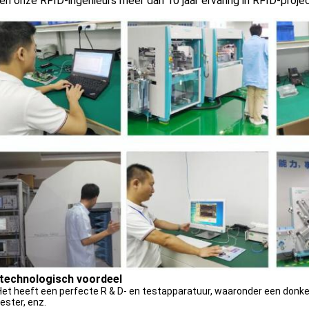
n onze RFID-ingenieurs meer dan 10 jaar ervaring in RFID-proje
technologisch voordeel
Het heeft een perfecte R & D- en testapparatuur, waaronder een donker
tester, enz.