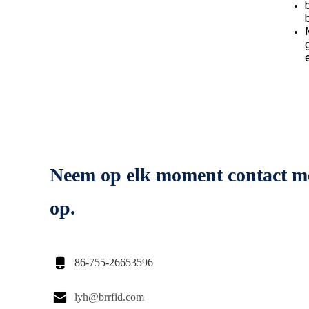
Neem op elk moment contact m
op.

86-755-26653596

lyh@brrfid.com