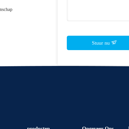
nschap
Stuur nu
producten
Ongeveer Ons