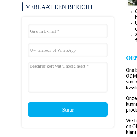
VERLAAT EEN BERICHT
OE
Ons b
ODM-
van o
kwali
Onze
kunn
Stuur
produ
We ho
en O
klant