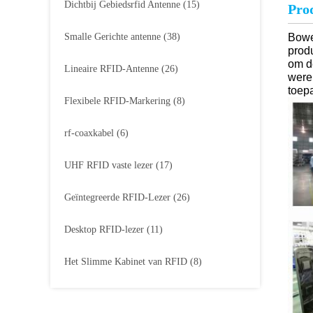
Dichtbij Gebiedsrfid Antenne
(15)
Prod
Smalle Gerichte antenne
(38)
Bowe
prod
om d
Lineaire RFID-Antenne
(26)
were
toep
Flexibele RFID-Markering
(8)
rf-coaxkabel
(6)
UHF RFID vaste lezer
(17)
Geïntegreerde RFID-Lezer
(26)
Desktop RFID-lezer
(11)
Het Slimme Kabinet van RFID
(8)