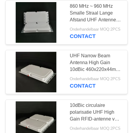
860 MHz ~ 960 MHz
Smalle Straal Lange
43
Afstand UHF Antenne
Duurzame RFID-
Gain 10dBic ABS Board
Onderhandelbaar MOQ:2PCS
voor RFID Poort
CONTACT
Markeringen
UHF Narrow Beam
Antenna High Gain
10dBic 460x220x44mm
Voor RFID Gate
33
Onderhandelbaar MOQ:2PCS
860MHz-960MHz
CONTACT
Hoge
Aanwinstenrfid
10dBic circulaire
polarisatie UHF High
Antenne
Gain RFID-antenne voor
toegangscontrole in- en
Onderhandelbaar MOQ:2PCS
uitgang