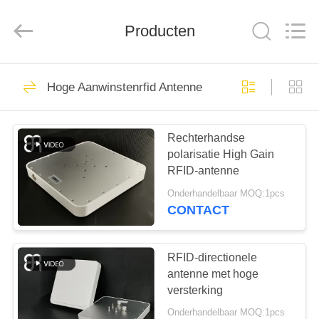
Bowei
RFID
Technology
Producten
Co.,LTD..
All
Rights
Reserved.
HUIS
137
Hoge Aanwinstenrfid Antenne
UHFrfid-Antenne
PRODUCTEN
Rechterhandse
polarisatie High Gain
VIDEOS
RFID-antenne
Onderhandelbaar MOQ:1pcs
VR-
CONTACT
59
SHOW
Lange afstandrfid
RFID-directionele
ONGEVEER
antenne met hoge
Antenne
versterking
ONS
Onderhandelbaar MOQ:1pcs