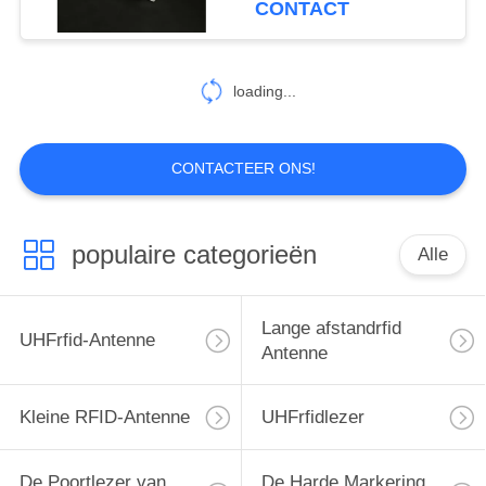
CONTACT
15
Dichtbij Gebiedsrfid
loading...
Antenne
CONTACTEER ONS!
populaire categorieën
Alle
38
Smalle Gerichte
Lange afstandrfid
UHFrfid-Antenne
antenne
Antenne
Kleine RFID-Antenne
UHFrfidlezer
De Poortlezer van
De Harde Markering