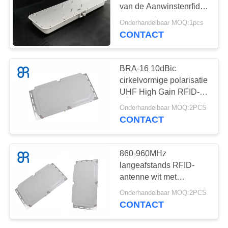
OM
van de Aanwinstenrfid
EEN
Antenne voor
Onderhandelbaar MOQ:1pcs
Voertuigbeheer
CITAAT
CONTACT
69
De Poortlezer van
SITEMAP
BRA-16 10dBic
RFID
cirkelvormige polarisatie
UHF High Gain RFID-
PRIVACYBELEID
antenne voor
Onderhandelbaar MOQ:2PCS
toegangscontrole
CONTACT
100
860-960MHz
De Harde Markering
langeafstands RFID-
antenne wit met
van RFID
richtingsfunctie 10dBic
Onderhandelbaar MOQ:2PCS
CONTACT