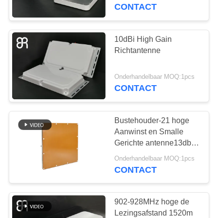
CONTACT
FABRIEKSREIS
10dBi High Gain
69
KWALITEITSCONTROLE
Richtantenne
Kleine RFID-
CONTACTEER
Antenne
Onderhandelbaar MOQ:1pcs
CONTACT
ONS
Bustehouder-21 hoge
NIEUWS
Aanwinst en Smalle
Gerichte antenne13dbic
21
ALLE
Cirkelpolarisatie voor
Onderhandelbaar MOQ:1pcs
Voertuig Asset
CONTACT
GEVALLEN
UHFrfidlezer
Management
VERZOEK
902-928MHz hoge de
Lezingsafstand 1520m