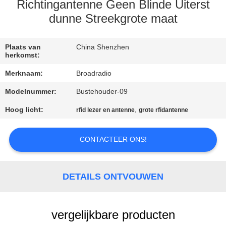
Richtingantenne Geen Blinde Uiterst
FABRIEKSREIS
dunne Streekgrote maat
KWALITEITSCONTROLE
Plaats van
China Shenzhen
herkomst:
Merknaam:
Broadradio
CONTACTEER
Modelnummer:
Bustehouder-09
ONS
Hoog licht:
,
rfid lezer en antenne
grote rfidantenne
NIEUWS
CONTACTEER ONS!
ALLE
GEVALLEN
DETAILS ONTVOUWEN
VERZOEK
vergelijkbare producten