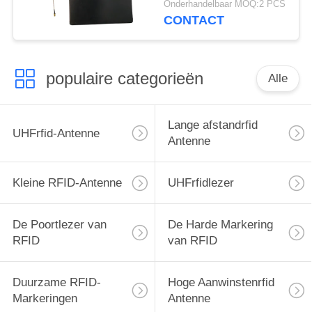
Onderhandelbaar MOQ:2 PCS
CONTACT
populaire categorieën
Alle
Lange afstandrfid
UHFrfid-Antenne
Antenne
Kleine RFID-Antenne
UHFrfidlezer
De Poortlezer van
De Harde Markering
RFID
van RFID
Duurzame RFID-
Hoge Aanwinstenrfid
Markeringen
Antenne