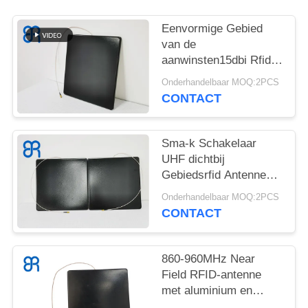
OM
EEN
Eenvormige Gebied
CITAAT
van de
aanwinsten15dbi Rfid
het Richtingantenne
Onderhandelbaar MOQ:2PCS
SITEMAP
Geen Blinde Uiterst
CONTACT
dunne Streekgrote
maat
PRIVACYBELEID
Sma-k Schakelaar
UHF dichtbij
Gebiedsrfid Antenne
zonder Blinde Uiterst
Onderhandelbaar MOQ:2PCS
dunne Streek,
CONTACT
Overmaats,
860-960MHz Near
Field RFID-antenne
met aluminium en
plastic materiaal