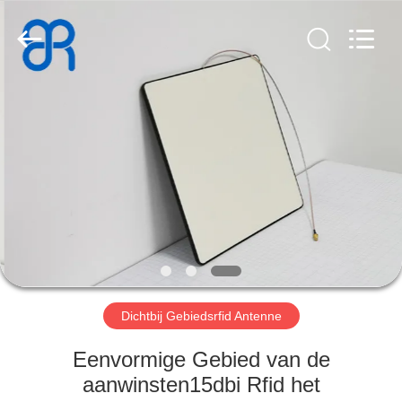
Bowei
RFID
Technology
Co.,LTD..
All
Rights
Reserved.
HUIS
PRODUCTEN
VIDEOS
VR-
SHOW
Dichtbij Gebiedsrfid Antenne
ONGEVEER
Eenvormige Gebied van de
ONS
aanwinsten15dbi Rfid het