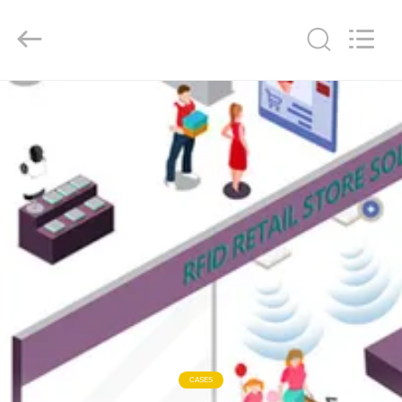
Bowei
RFID
Technology
Co.,LTD..
All
Rights
Reserved.
HUIS
PRODUCTEN
VIDEOS
VR-
SHOW
ONGEVEER
ONS
CASES