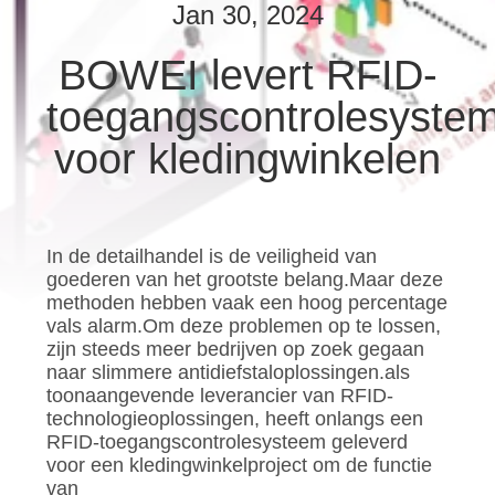
Jan 30, 2024
FABRIEKSREIS
BOWEI levert RFID-
toegangscontrolesyste
KWALITEITSCONTROLE
voor kledingwinkelen
CONTACTEER
ONS
In de detailhandel is de veiligheid van
goederen van het grootste belang.Maar deze
NIEUWS
methoden hebben vaak een hoog percentage
vals alarm.Om deze problemen op te lossen,
zijn steeds meer bedrijven op zoek gegaan
ALLE
naar slimmere antidiefstaloplossingen.als
GEVALLEN
toonaangevende leverancier van RFID-
technologieoplossingen, heeft onlangs een
RFID-toegangscontrolesysteem geleverd
VERZOEK
voor een kledingwinkelproject om de functie
van