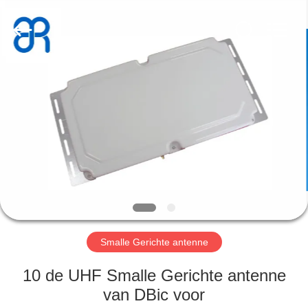
Bowei
RFID
Technology
Co.,LTD..
All
Rights
Reserved.
HUIS
PRODUCTEN
VIDEOS
VR-
SHOW
Smalle Gerichte antenne
ONGEVEER
10 de UHF Smalle Gerichte antenne
ONS
van DBic voor