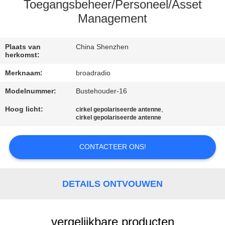
Toegangsbeheer/Personeel/Asset
FABRIEKSREIS
Management
KWALITEITSCONTROLE
Plaats van
China Shenzhen
herkomst:
Merknaam:
broadradio
CONTACTEER
Modelnummer:
Bustehouder-16
ONS
Hoog licht:
,
cirkel gepolariseerde antenne
cirkel gepolariseerde antenne
NIEUWS
CONTACTEER ONS!
ALLE
GEVALLEN
DETAILS ONTVOUWEN
VERZOEK
vergelijkbare producten