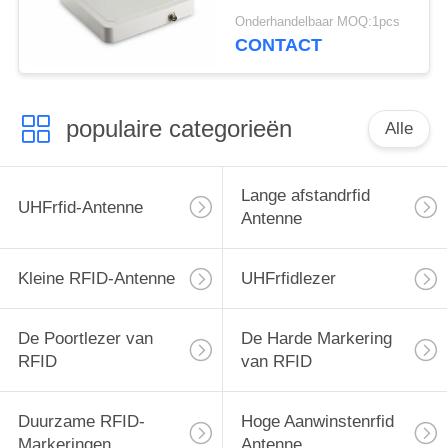
Frequentiebereik 902 ~
Onderhandelbaar MOQ:1pcs
928mhz 8dBic RFID
CONTACT
Lange afstandsantenne
populaire categorieën
Alle
Lange afstandrfid
UHFrfid-Antenne
Antenne
Kleine RFID-Antenne
UHFrfidlezer
De Poortlezer van
De Harde Markering
RFID
van RFID
Duurzame RFID-
Hoge Aanwinstenrfid
Markeringen
Antenne