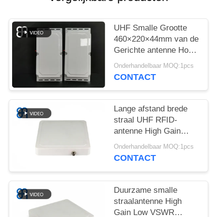
OM
EEN
UHF Smalle Grootte
CITAAT
460×220×44mm van de
Gerichte antenne Hoge
SITEMAP
Aanwinst 10dBic voor
Onderhandelbaar MOQ:1pcs
Toegangsbeheer
CONTACT
PRIVACYBELEID
Lange afstand brede
straal UHF RFID-
antenne High Gain
circulaire polarisatie
Onderhandelbaar MOQ:1pcs
UHF directionele
CONTACT
antenne voor logistiek
Duurzame smalle
straalantenne High
Gain Low VSWR