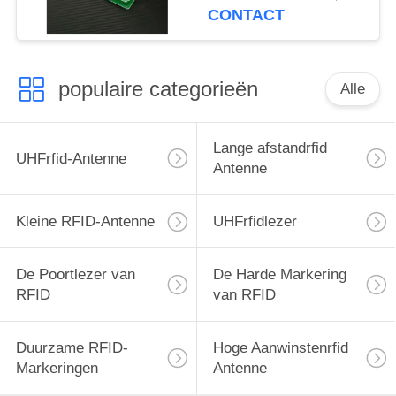
antenne met 3dBic
CONTACT
populaire categorieën
Alle
Lange afstandrfid
UHFrfid-Antenne
Antenne
Kleine RFID-Antenne
UHFrfidlezer
De Poortlezer van
De Harde Markering
RFID
van RFID
Duurzame RFID-
Hoge Aanwinstenrfid
Markeringen
Antenne