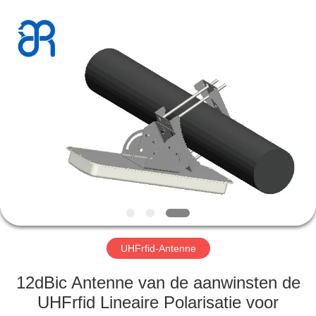
Bowei
RFID
Technology
Co.,LTD..
All
Rights
Reserved.
HUIS
PRODUCTEN
VIDEOS
VR-
SHOW
UHFrfid-Antenne
ONGEVEER
12dBic Antenne van de aanwinsten de
ONS
UHFrfid Lineaire Polarisatie voor