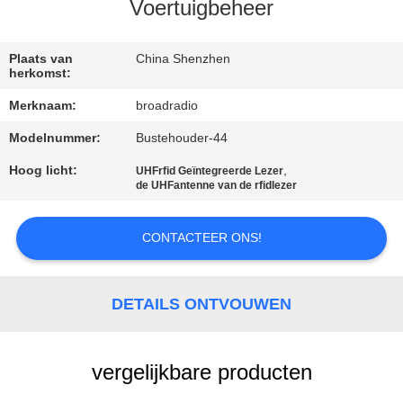
Voertuigbeheer
FABRIEKSREIS
Plaats van
China Shenzhen
herkomst:
KWALITEITSCONTROLE
Merknaam:
broadradio
Modelnummer:
Bustehouder-44
CONTACTEER
ONS
Hoog licht:
,
UHFrfid Geïntegreerde Lezer
de UHFantenne van de rfidlezer
NIEUWS
CONTACTEER ONS!
ALLE
DETAILS ONTVOUWEN
GEVALLEN
vergelijkbare producten
VERZOEK