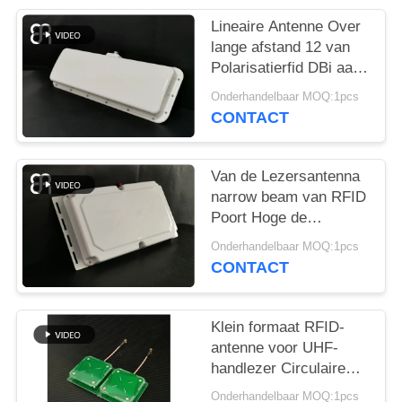
OM
EEN
Lineaire Antenne Over
lange afstand 12 van
CITAAT
Polarisatierfid DBi aan
het UHFbeheer van het
Onderhandelbaar MOQ:1pcs
Bandvoertuig
SITEMAP
CONTACT
PRIVACYBELEID
Van de Lezersantenna
narrow beam van RFID
Poort Hoge de
Aanwinsten10dbic
Onderhandelbaar MOQ:1pcs
Frequentie
CONTACT
860~960MHz
Klein formaat RFID-
antenne voor UHF-
handlezer Circulaire
polarisatie UHF RFID-
Onderhandelbaar MOQ:1pcs