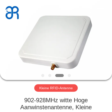
Bowei
RFID
Technology
Co.,LTD..
All
Rights
Reserved.
HUIS
PRODUCTEN
VIDEOS
VR-
SHOW
Kleine RFID-Antenne
ONGEVEER
902-928MHz witte Hoge
ONS
Aanwinstenantenne, Kleine