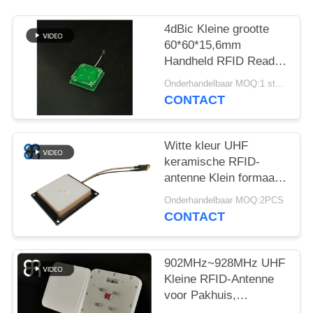
OM
EEN
4dBic Kleine grootte
CITAAT
60*60*15,6mm
Handheld RFID Reader
Antenne 25g UHF RFID
Onderhandelbaar MOQ:1 stuks
SITEMAP
Antenne voor Terminal
CONTACT
Applicatie
PRIVACYBELEID
Witte kleur UHF
keramische RFID-
antenne Klein formaat
Circulaire polarisatie
Onderhandelbaar MOQ:2PCS
2dBic RFID UHF-
CONTACT
lezerantenne
902MHz~928MHz UHF
Kleine RFID-Antenne
voor Pakhuis,
Logistiek,