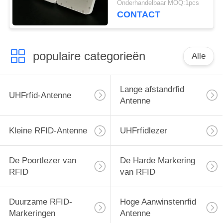
Onderhandelbaar MOQ:1pcs
Kleinhandelsbeheer
CONTACT
populaire categorieën
Alle
Lange afstandrfid
UHFrfid-Antenne
Antenne
Kleine RFID-Antenne
UHFrfidlezer
De Poortlezer van
De Harde Markering
RFID
van RFID
Duurzame RFID-
Hoge Aanwinstenrfid
Markeringen
Antenne