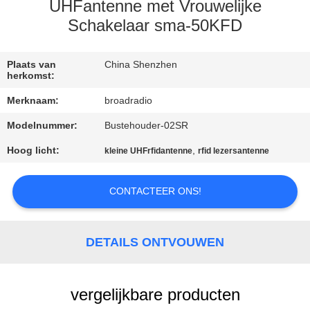
UHFantenne met Vrouwelijke
FABRIEKSREIS
Schakelaar sma-50KFD
KWALITEITSCONTROLE
Plaats van
China Shenzhen
herkomst:
Merknaam:
broadradio
CONTACTEER
Modelnummer:
Bustehouder-02SR
ONS
Hoog licht:
,
kleine UHFrfidantenne
rfid lezersantenne
NIEUWS
CONTACTEER ONS!
ALLE
GEVALLEN
DETAILS ONTVOUWEN
VERZOEK
vergelijkbare producten