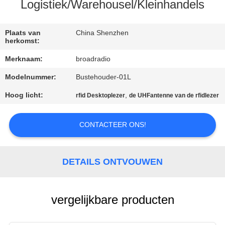
Logistiek/Warehousel/Kleinhandels
FABRIEKSREIS
Plaats van
China Shenzhen
herkomst:
KWALITEITSCONTROLE
Merknaam:
broadradio
Modelnummer:
Bustehouder-01L
CONTACTEER
ONS
Hoog licht:
,
rfid Desktoplezer
de UHFantenne van de rfidlezer
CONTACTEER ONS!
NIEUWS
ALLE
DETAILS ONTVOUWEN
GEVALLEN
vergelijkbare producten
VERZOEK