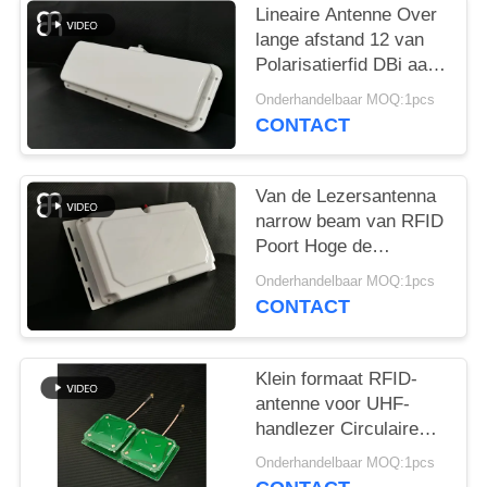
OM
Lineaire Antenne Over
EEN
lange afstand 12 van
Polarisatierfid DBi aan
CITAAT
het UHFbeheer van het
Onderhandelbaar MOQ:1pcs
Bandvoertuig
CONTACT
SITEMAP
Van de Lezersantenna
PRIVACYBELEID
narrow beam van RFID
Poort Hoge de
Aanwinsten10dbic
Onderhandelbaar MOQ:1pcs
Frequentie
CONTACT
860~960MHz
Klein formaat RFID-
antenne voor UHF-
handlezer Circulaire
polarisatie UHF RFID-
Onderhandelbaar MOQ:1pcs
antenne met 3dBic