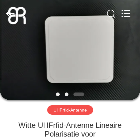
Bowei
RFID
Technology
Co.,LTD..
All
Rights
Reserved.
HUIS
PRODUCTEN
VIDEOS
VR-
SHOW
UHFrfid-Antenne
ONGEVEER
Witte UHFrfid-Antenne Lineaire
ONS
Polarisatie voor