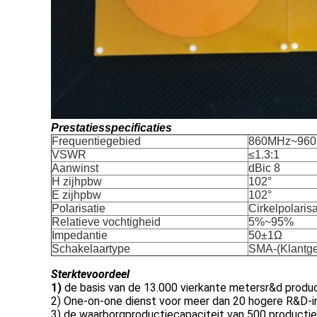
Prestatiesspecificaties
Frequentiegebied
860MHz~96
VSWR
≤1.3:1
Aanwinst
dBic 8
H zijhpbw
102°
E zijhpbw
102°
Polarisatie
Cirkelpolarisa
Relatieve vochtigheid
5%~95%
Impedantie
50±1Ω
Schakelaartype
SMA-(Klantge
Sterktevoordeel
1)
de basis van de 13.000 vierkante metersr&d produ
2) One-on-one dienst voor meer dan 20 hogere R&D-i
3) de waarborgproductiecapaciteit van 500 product