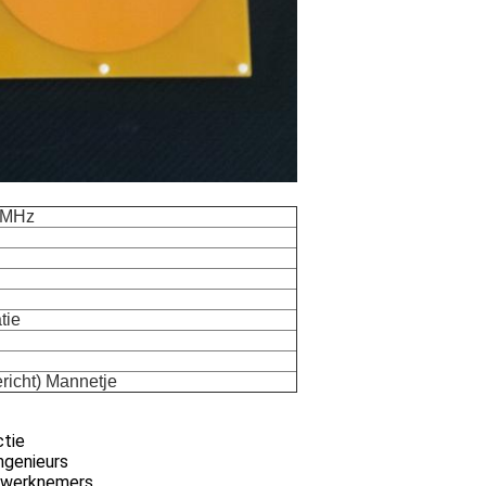
0MHz
tie
richt) Mannetje
ctie
ngenieurs
iewerknemers