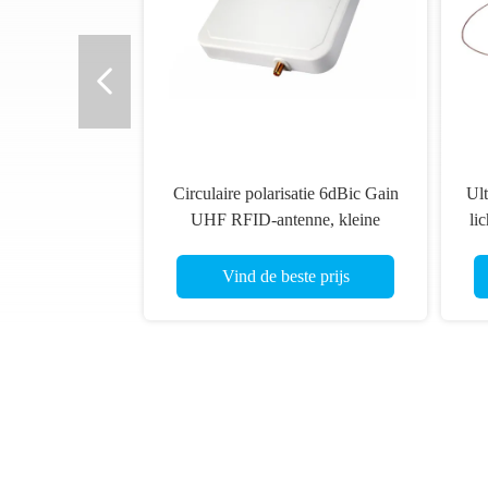
Circulaire polarisatie 6dBic Gain
Ult
UHF RFID-antenne, kleine
li
antenne RFID voor de opslag- en
logistieke industrie
Vind de beste prijs