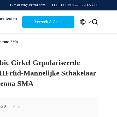
E-mail lyh@brrfid.com
TELEFOON 86-755-26653596
nementen


Verzoek A Citaat
sAntenna SMA
ic Cirkel Gepolariseerde
HFrfid-Mannelijke Schakelaar
tenna SMA
na Shenzhen