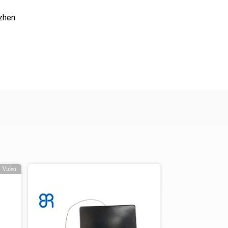
zhen
Video