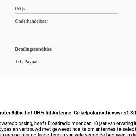
Prijs
Onderhandelbaar
Betalingscondities
T/T, Paypal
ten8dbic het UHFrfid Antenne, Cirkelpolarisatievswr ≤1.3:
rdwareoplossing, heeft Broadradio meer dan 10 jaar van ervaring 
types en vertrouwd met geweest hoe te om antennes te selecter
en een partner op lange termijn van vele vermelde bedrijven in d