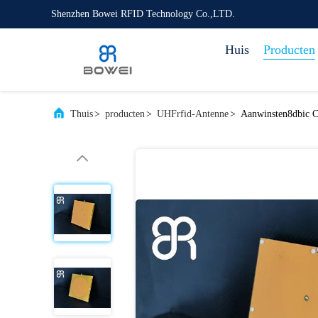
Shenzhen Bowei RFID Technology Co.,LTD.
Huis
Producten
Thuis
>
producten
>
UHFrfid-Antenne
>
Aanwinsten8dbic C