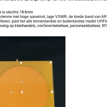
e is slechts 18.6mm
antenne met hoge aanwinst, lage VSWR, de brede band van AR
eren, past het alle binnenlandse en buitenlandse model UHFlez
ing op kleinhandels, conferentiebeheer, personeelsbeheer, RFID