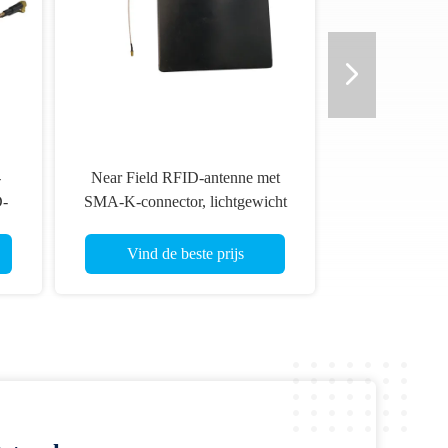
-
Near Field RFID-antenne met
D-
SMA-K-connector, lichtgewicht
zer
ultra dunne antenne Makkelijk te
installeren voor
Vind de beste prijs
juwelenbibliotheek