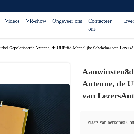
Videos
VR-show
Ongeveer ons
Contacteer
Eve
ons
irkel Gepolariseerde Antenne, de UHFrfid-Mannelijke Schakelaar van Lezer
Aanwinsten8db
Antenne, de U
van LezersAn
Plaats van herkomst
Chi