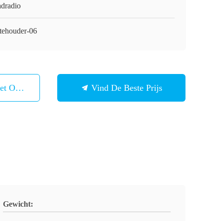
adradio
tehouder-06
et Ons Op
Vind De Beste Prijs
Gewicht: