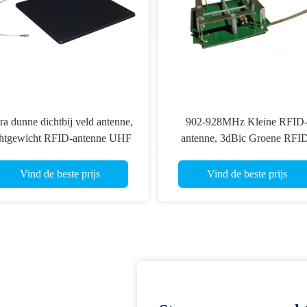
ra dunne dichtbij veld antenne,
902-928MHz Kleine RFID
chtgewicht RFID-antenne UHF
antenne, 3dBic Groene RFI
Makkelijk te installeren voor
antenne UHF voor handheldle
juwelenhandel
Vind de beste prijs
Vind de beste prijs