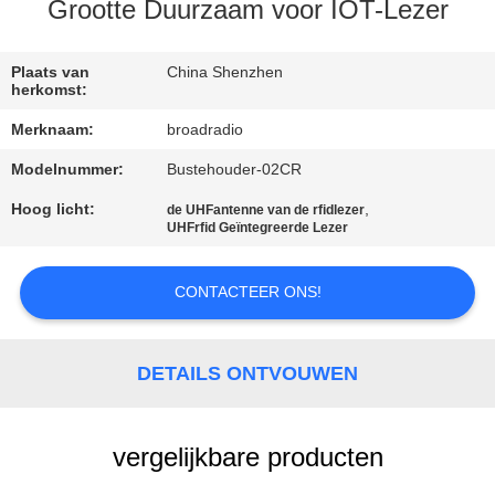
Grootte Duurzaam voor IOT-Lezer
FABRIEKSREIS
Plaats van
China Shenzhen
herkomst:
KWALITEITSCONTROLE
Merknaam:
broadradio
Modelnummer:
Bustehouder-02CR
CONTACTEER
ONS
Hoog licht:
,
de UHFantenne van de rfidlezer
UHFrfid Geïntegreerde Lezer
NIEUWS
CONTACTEER ONS!
ALLE
DETAILS ONTVOUWEN
GEVALLEN
vergelijkbare producten
VERZOEK