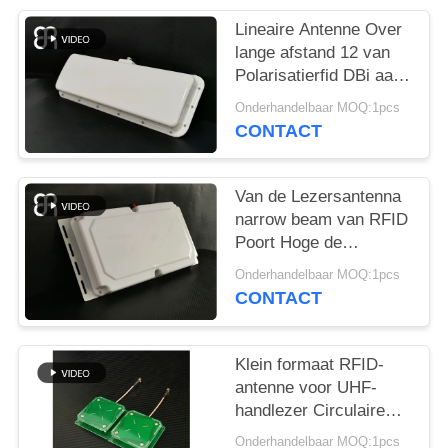
OM
EEN
Lineaire Antenne Over
lange afstand 12 van
CITAAT
Polarisatierfid DBi aan
het UHFbeheer van het
Onderhandelbaar MOQ:1pcs
Bandvoertuig
SITEMAP
CONTACT
PRIVACYBELEID
Van de Lezersantenna
narrow beam van RFID
Poort Hoge de
Aanwinsten10dbic
Onderhandelbaar MOQ:1pcs
Frequentie
CONTACT
860~960MHz
Klein formaat RFID-
antenne voor UHF-
handlezer Circulaire
polarisatie UHF RFID-
Onderhandelbaar MOQ:1pcs