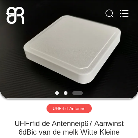
Bowei
RFID
Technology
Co.,LTD..
All
Rights
Reserved.
HUIS
PRODUCTEN
VIDEOS
VR-
SHOW
UHFrfid-Antenne
ONGEVEER
UHFrfid de Antenneip67 Aanwinst
ONS
6dBic van de melk Witte Kleine