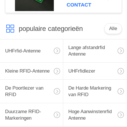
antenne met 3dBic
CONTACT
populaire categorieën
Alle
Lange afstandrfid
UHFrfid-Antenne
Antenne
Kleine RFID-Antenne
UHFrfidlezer
De Poortlezer van
De Harde Markering
RFID
van RFID
Duurzame RFID-
Hoge Aanwinstenrfid
Markeringen
Antenne