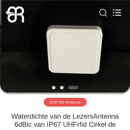
Bowei
RFID
Technology
Co.,LTD..
All
Rights
Reserved.
HUIS
PRODUCTEN
VIDEOS
VR-
SHOW
UHFrfid-Antenne
ONGEVEER
Waterdichte van de LezersAntenna
ONS
6dBic van IP67 UHFrfid Cirkel de