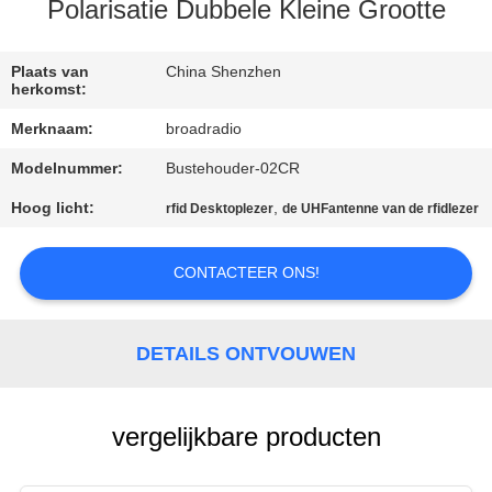
Polarisatie Dubbele Kleine Grootte
FABRIEKSREIS
Plaats van
China Shenzhen
herkomst:
KWALITEITSCONTROLE
Merknaam:
broadradio
Modelnummer:
Bustehouder-02CR
CONTACTEER
ONS
Hoog licht:
,
rfid Desktoplezer
de UHFantenne van de rfidlezer
CONTACTEER ONS!
NIEUWS
ALLE
DETAILS ONTVOUWEN
GEVALLEN
vergelijkbare producten
VERZOEK