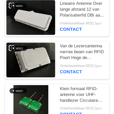
OM
Lineaire Antenne Over
EEN
lange afstand 12 van
Polarisatierfid DBi aan
CITAAT
het UHFbeheer van het
Onderhandelbaar MOQ:1pcs
Bandvoertuig
CONTACT
SITEMAP
Van de Lezersantenna
PRIVACYBELEID
narrow beam van RFID
Poort Hoge de
Aanwinsten10dbic
Onderhandelbaar MOQ:1pcs
Frequentie
CONTACT
860~960MHz
Klein formaat RFID-
antenne voor UHF-
handlezer Circulaire
polarisatie UHF RFID-
Onderhandelbaar MOQ:1pcs
antenne met 3dBic