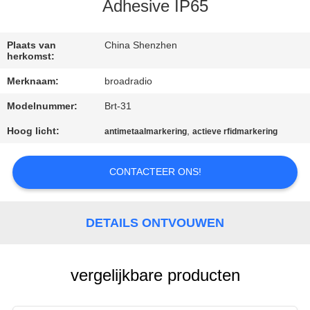
Adhesive IP65
FABRIEKSREIS
Plaats van
China Shenzhen
herkomst:
KWALITEITSCONTROLE
Merknaam:
broadradio
Modelnummer:
Brt-31
CONTACTEER
ONS
Hoog licht:
,
antimetaalmarkering
actieve rfidmarkering
CONTACTEER ONS!
NIEUWS
ALLE
DETAILS ONTVOUWEN
GEVALLEN
vergelijkbare producten
VERZOEK