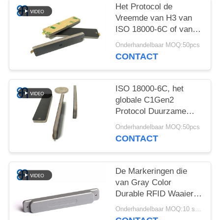
OM
Het Protocol de
EEN
Vreemde van H3 van
ISO 18000-6C of van
CITAAT
Monza r6-P Duurzame
Onderhandelbaar MOQ:50pcs
RFID Markeringen van
CONTACT
SITEMAP
de de Spaanderlange
afstand
ISO 18000-6C, het
PRIVACYBELEID
globale C1Gen2
Protocol Duurzame
RFID van EPS
Onderhandelbaar MOQ:50pcs
etiketteert 3M
CONTACT
Adhesive IP65
De Markeringen die
van Gray Color
Durable RFID Waaier
over 10m For Metal
Onderhandelbaar MOQ:10 stuk
Environment lezen