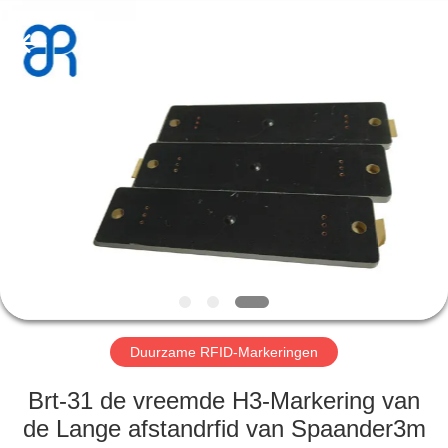
Bowei
RFID
Technology
Co.,LTD..
All
Rights
Reserved.
HUIS
PRODUCTEN
VIDEOS
VR-
SHOW
Duurzame RFID-Markeringen
ONGEVEER
Brt-31 de vreemde H3-Markering van
ONS
de Lange afstandrfid van Spaander3m