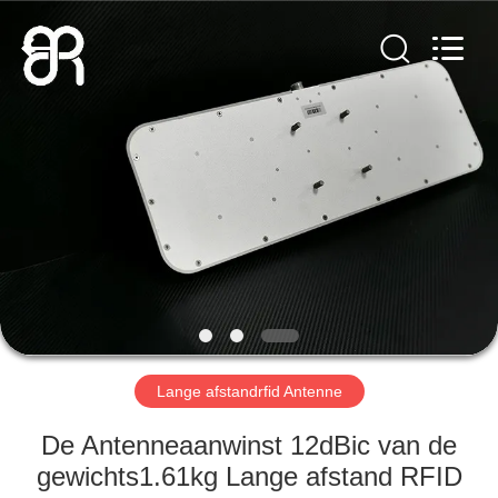
Bowei
RFID
Technology
Co.,LTD..
All
Rights
Reserved.
HUIS
PRODUCTEN
VIDEOS
VR-
SHOW
Lange afstandrfid Antenne
ONGEVEER
De Antenneaanwinst 12dBic van de
ONS
gewichts1.61kg Lange afstand RFID