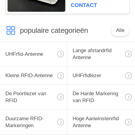
voor voertuigbeheer
CONTACT
populaire categorieën
Alle
Lange afstandrfid
UHFrfid-Antenne
Antenne
Kleine RFID-Antenne
UHFrfidlezer
De Poortlezer van
De Harde Markering
RFID
van RFID
Duurzame RFID-
Hoge Aanwinstenrfid
Markeringen
Antenne