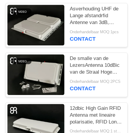
OM
EEN
Asverhouding UHF de
Lange afstandrfid
CITAAT
Antenne van 3dB,
Cirkelpolarisatierfid
Onderhandelbaar MOQ:1pcs
Antenne
SITEMAP
CONTACT
PRIVACYBELEID
De smalle van de
LezersAntenna 10dBic
van de Straal Hoge
Aanwinst RFID Poort
Onderhandelbaar MOQ:2PCS
Cirkelpolarisatie
CONTACT
12dbic High Gain RFID
Antenna met lineaire
polarisatie, RFID Long
Range Antenna 15-20m
Onderhandelbaar MOQ:1 stuks