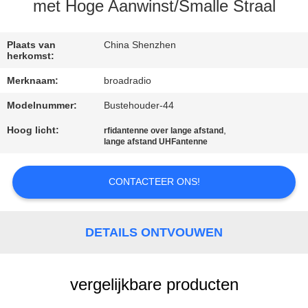
met Hoge Aanwinst/Smalle Straal
FABRIEKSREIS
Plaats van
China Shenzhen
herkomst:
KWALITEITSCONTROLE
Merknaam:
broadradio
Modelnummer:
Bustehouder-44
CONTACTEER
ONS
Hoog licht:
,
rfidantenne over lange afstand
lange afstand UHFantenne
NIEUWS
CONTACTEER ONS!
ALLE
DETAILS ONTVOUWEN
GEVALLEN
vergelijkbare producten
VERZOEK