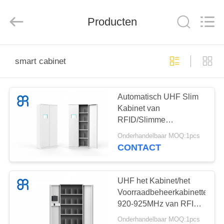
Bowei
RFID
Technology
Producten
Co.,LTD..
All
Rights
Reserved.
HUIS
smart cabinet
PRODUCTEN
Automatisch UHF Slim
Kabinet van
VIDEOS
RFID/Slimme
Archiefkast
Onderhandelbaar MOQ:1pcs
900*325*2000MM
VR-
CONTACT
Grootte
SHOW
UHF het Kabinet/het
ONGEVEER
Voorraadbeheerkabinettenfre
920-925MHz van RFID
ONS
Slimme
Onderhandelbaar MOQ:1pcs