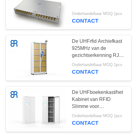
OM
EEN
Onderhandelbaar MOQ:1pcs
CITAAT
CONTACT
SITEMAP
De UHFrfid Archiefkast
925MHz van de
gezichtserkenning RJ45
PRIVACYBELEID
45w
Onderhandelbaar MOQ:1pcs
CONTACT
De UHFboekenkast/het
Kabinet van RFID
Slimme voor
archieven/dossier/boekbehee
Onderhandelbaar MOQ:1pcs
920 ~ 925MHz
CONTACT