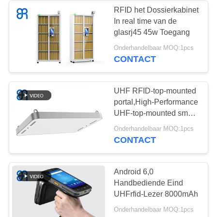
RFID het Dossierkabinet
In real time van de
glasrj45 45w Toegang
Onderhandelbaar MOQ:1pcs
CONTACT
UHF RFID-top-mounted
portal,High-Performance
UHF-top-mounted smart
device
Onderhandelbaar MOQ:1pcs
CONTACT
Android 6,0
Handbediende Eind
UHFrfid-Lezer 8000mAh
Onderhandelbaar MOQ:1pcs