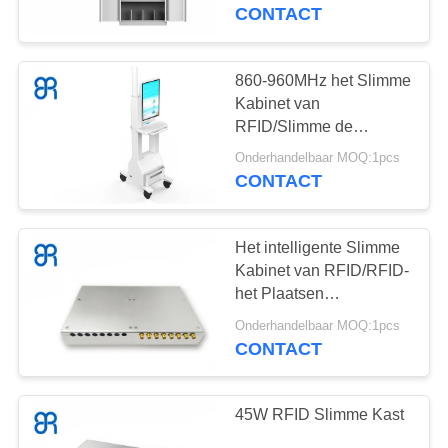
CONTACT
FABRIEKSREIS
860-960MHz het Slimme
KWALITEITSCONTROLE
Kabinet van
RFID/Slimme de
Inventarisauto van RFID
CONTACTEER
Onderhandelbaar MOQ:1pcs
voor
CONTACT
ONS
Boek/Dossierbeheer
Het intelligente Slimme
NIEUWS
Kabinet van RFID/RFID-
het Plaatsen
ALLE
Systeemnauwkeurigheid
Onderhandelbaar MOQ:1pcs
tot 3CM
CONTACT
GEVALLEN
VERZOEK
45W RFID Slimme Kast